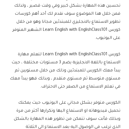
تحسين هذه المهارة بشكل كبير وفي وقت قصير ، ولذلك
فمن خلال هذا الموضوع سوف نقدم لك أحد أهم كورسات
تطوير الاستماع بالانجليزي للمبتدئين مجانا وهو من خلال
كورس Learn English with EnglishClass101 الشهير المتوفر
على اليوتيوب.
كورس Learn English with EnglishClass101 لتعلم مهارة
الاستماع باللغة الانجليزية يضم 3 مستويات مختلفة ، حيث
يبدأ معك الكورس للمبتدئين وذلك من خلال مستويين ثم
مستوى متوسط ثم مستوى متقدم ، وبذلك فهو يبدأ معك
في تعلم الاستماع من الصفر حتى الاحتراف.
الكورس متوفر بشكل مجاني على اليوتيوب حيث يمكنك
تحميل فيديوهاته او الاستماع اليها وتكرارها أكثر من مرة
وبذلك فأنت سوف تتمكن من تطوير هذه المهارة بالشكل
الذي ترغب في الوصول اليه بعد الاستماع الى الثلاثة