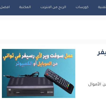
قنية
كورسات
الربح من الانترنت
المكتبة
افضل اس
فر
 الأموال