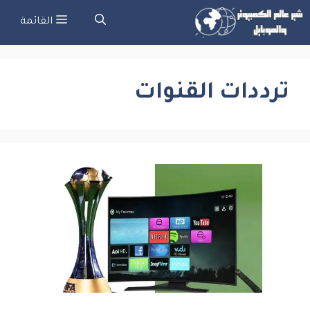
نتقل
القائمة
لى
لمحتوى
ترددات القنوات