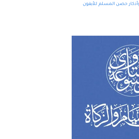
أذكار حصن المسلم للأيفون