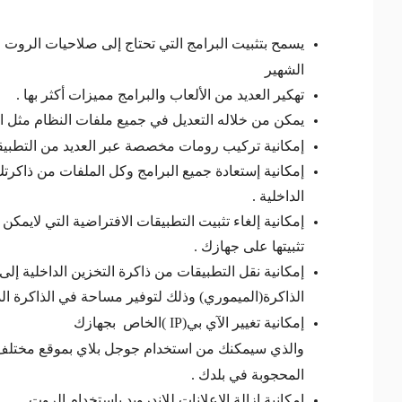
يسمح بتثبيت البرامج التي تحتاج إلى صلاحيات الروت 
الشهير
تهكير العديد من الألعاب والبرامج مميزات أكثر بها .
يمكن من خلاله التعديل في جميع ملفات النظام مثل ال
إمكانية تركيب رومات مخصصة عبر العديد من التطبي
إمكانية إستعادة جميع البرامج وكل الملفات من ذاكرتك
الداخلية .
إمكانية إلغاء تثبيت التطبيقات الافتراضية التي لايمكن إ
تثبيتها على جهازك .
إمكانية نقل التطبيقات من ذاكرة التخزين الداخلية إلى
الذاكرة(الميموري) وذلك لتوفير مساحة في الذاكرة الدا
إمكانية تغيير الآي بي(
IP
)الخاص بجهازك
والذي سيمكنك من استخدام جوجل بلاي بموقع مختلف 
المحجوبة في بلدك .
إمكانية ازالة الاعلانات للاندرويد بإستخدام الروت .