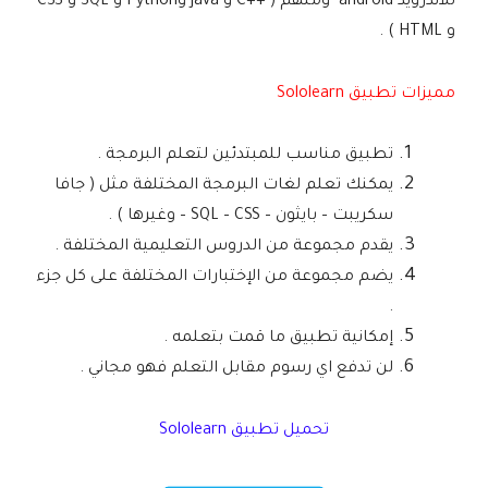
للاندرويد android ومنهم ( ++C و Java وPython و SQL و CSS
و HTML ) .
مميزات تطبيق Sololearn
تطبيق مناسب للمبتدئين لتعلم البرمجة .
يمكنك تعلم لغات البرمجة المختلفة مثل ( جافا
سكريبت – بايثون – SQL – CSS – وغيرها ) .
يقدم مجموعة من الدروس التعليمية المختلفة .
يضم مجموعة من الإختبارات المختلفة على كل جزء
.
إمكانية تطبيق ما قمت بتعلمه .
لن تدفع اي رسوم مقابل التعلم فهو مجاني .
تحميل تطبيق Sololearn