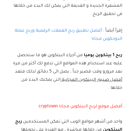
المشفرة الجديدة و القديمة التي يمكن لك البدء من خلالها
في تحقيق الربح .
إقرأ أيضاً :
أفضل تطبيق ربح العملات الرقمية وربح عملة
الدوجكوين مجانا
ربح 1 بيتكوين يوميا
من أجزاء البيتكوين هو ما ستحصل
عليه عند استخدام هذه المواقع التي تدفع لك أكثر من مرة
بعد مرورو وقت قصير جداً ، يصل الى 5 دقائق لذلك فتعد
أفضل صنبور البيتكوين المجانية
التي يمكنك البدء من
خلالها .
أفضل موقع لربح البيتكوين مجانا cryptowin
واحد من أشهر مواقع الويب التي تمكن المستخدمين
ربح
البيتكوين
من خلالها مباشرة ، مع القدرة على تحويلها