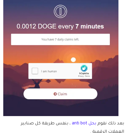
بعد ذلك نقوم
بحل anti bot
، بنفس طريقة كل صنابير
العملات الرقمية .