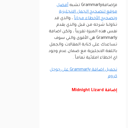
فإضافةGrammarly تشبه
أفضل
موقع لتصحيح الجمل الانجليزية
وتصحيح الأخطاء مجاناً
، والذي قد
تناولنا شرحه من قبل والذي يقدم
نفس هذه الميزة تقريباً ، ولكن اضافة
Grammarly هي الأقوى والتي سوف
تساعدك على كتابة المقالات والجمل
باللغة الانجليزية مع ضمان عدم وجود
اي اخطاء املائية تماماً .
تحميل اضافة Grammarly على جوجل
كروم
إضافة Midnight Lizard