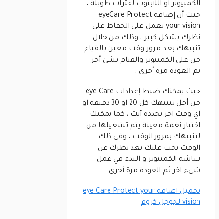
الكمبيوتر او اللابتوب لفترات طويلة ،
حيث أن إضافة eyeCare Protect
your vision تعمل على الحفاظ على
نظرك بشكل كبير ، وذلك من خلال
تنبيهك بعد مرور وقت معين بالقيام
من على الكمبيوتر والقيام بشئ أخر
ثم العودة مرة أخرى .
حيث يمكنك ضبط إعدادات eye Care
من أجل تنبيهك كل 20 او 30 دقيقة او
اي وقت اخر تحدده أنت ، كما يمكنك
اختيار نغمة معينة يتم تشغيلها من
لتنبيهك بمرور الوقت ، وفي ذلك
الوقت يجب عليك بعد نظرك عن
شاشة الكمبيوتر و البدء في عمل
شيء اخر ثم العودة مرة أخرى .
تحميل اضافة eye Care Protect your
vision لجوجل كروم