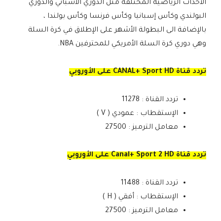
الأحداث الرياضية المختلفة مثل الدوري الاسباني والدوري
البولندي وكأس إسبانيا وكأس فرنسا وكأس بولندا ،
بالإضافة الى البطولة الأشهر على الإطلاق في كرة السلة
وهي دوري كرة السلة الأمريكي للمحترفين NBA.
تردد قناة CANAL+ Sport HD على الأوروبي
تردد القناة : 11278
الإستقطاب : عمودي ( V )
معامل الترميز : 27500
تردد قناة Canal+ Sport 2 HD على الأوروبي
تردد القناة : 11488
الإستقطاب : أفقي ( H )
معامل الترميز : 27500