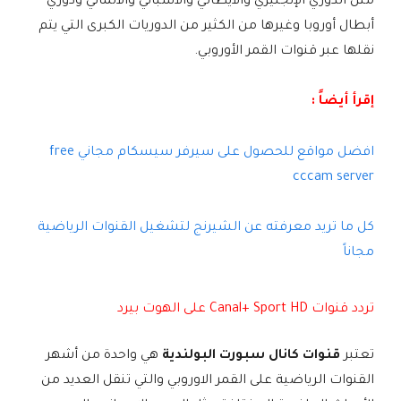
مثل الدوري الإنجليزي والايطالي والاسباني والالماني ودوري
أبطال أوروبا وغيرها من الكثير من الدوريات الكبرى التي يتم
نقلها عبر قنوات القمر الأوروبي.
إقرأ أيضاً :
افضل مواقع للحصول على سيرفر سيسكام مجاني free
cccam server
كل ما تريد معرفته عن الشيرنج لتشغيل القنوات الرياضية
مجاناً
تردد قنوات Canal+ Sport HD على الهوت بيرد
تعتبر
قنوات كانال سبورت البولندية
هي واحدة من أشهر
القنوات الرياضية على القمر الاوروبي والتي تنقل العديد من