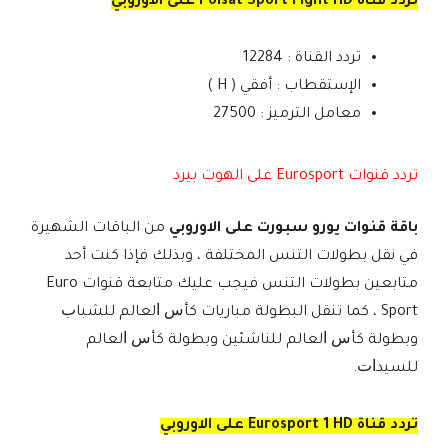
تردد قناة Polsat Sport Fight HD على الاوروبي
تردد القناة : 12284
الإستقطاب : أفقي ( H )
معامل الترميز : 27500
تردد قنوات Eurosport على الهوت بيرد
باقة قنوات يورو سبورت على الاوروبي
من الباقات الشهيرة
في نقل بطولات التنس المختلفة ، وبذلك فإذا كنت أحد
متابعين بطولات التنس فيجب عليك متابعة قنوات Euro
Sport ، كما تنقل البطولة مباريات ﻛﺄﺱ ﺍﻟﻌﺎﻟﻢ ﻟﻠﺸﺒﺎﺏ
وبطولة ﻛﺄﺱ ﺍﻟﻌﺎﻟﻢ ﻟﻠﻨﺎﺷﺌﻴﻦ وبطولة ﻛﺄﺱ ﺍﻟﻌﺎﻟﻢ
ﻟﻠﺴﻴﺪﺍﺕ.
تردد قناة Eurosport 1 HD على الاوروبي