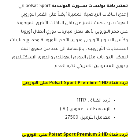
تعتبر باقة بولسات سبورت البولندية
polsat Sport هي
إحدى الباقات الرياضية المميزة أيضاً على القمر الاوروبي
الهوت بيرد ، حيث تتميز عن باقي الباقات الأخرى الموجودة
على قمر الاوروبي بأنها تنقل مباريات دوري أبطال أوروبا
وكأس السوبر الأوروبي ودوري الأمم الأوروبية وجميع مباريات
المنتخابات الأوروبية ، بالإضافة الى عدد من حقوق البث
لبعض الدوريات مثل الدوري الهولندي والدوري الاسكتنلدري
ودوري المحترفين الامريكي لكرة القدم.
تردد قناة Polsat Sport Premium 1 HD على الاوروبي
تردد القناة : 11117
الإستقطاب : عمودي ( V )
معامل الترميز : 27500
تردد قناة Polsat Sport Premium 2 HD على الاوروبي