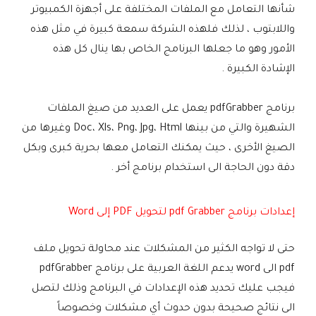
شأنها التعامل مع الملفات المختلفة على أجهزة الكمبيوتر
واللابتوب ، لذلك فلهذه الشركة سمعة كبيرة في مثل هذه
الأمور وهو ما جعلها البرنامج الخاص بها ينال كل هذه
الإشادة الكبيرة .
برنامج pdfGrabber يعمل على العديد من صيغ الملفات
الشهيرة والتي من بينها Doc، Xls، Png، Jpg، Html وغيرها من
الصيغ الأخرى ، حيث يمكنك التعامل معها بحرية كبرى وبكل
دقة دون الحاجة الى استخدام برنامج أخر .
إعدادات برنامج pdf Grabber لتحويل PDF إلى Word
حتى لا تواجه الكثير من المشكلات عند محاولة تحويل ملف
pdf الى word يدعم اللغة العربية على برنامج pdfGrabber
فيجب عليك تحديد هذه الإعدادات في البرنامج وذلك لتصل
الى نتائج صحيحة بدون حدوث أي مشكلات وخصوصاً