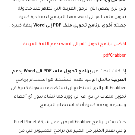
pdf الى ورد
سوف يحل لك مشكلة عدم دعم اللغة العربية
ولن ترى بعض الآن الرموز الغريبة التي تظهر عند محاولة
تحويل ملف pdf الى word فهذا البرنامج لديه قدرة كبيرة
جعلته
أقوى برنامج تحويل ملف PDF إلى Word
بدقة كبيرة .
افضل برنامج تحويل pdf الى word يدعم اللغة العربية
pdfGrabber
إذا كنت تبحث عن
برنامج تحويل ملف PDF الى Word يدعم
العربية
فالحل الوحيد لهذه المشكلة هو استخدام برنامج
pdf Grabber الذي تستطيع ان تستخدمه بسهولة كبيرة في
تحويل ملفات بي دي اف الى وورد كما تشاء بدون أي أخطاء
وبسرعة وبدقة كبيرة أثناء استخدام البرنامج .
حيث يعتبر برنامج pdfGrabber من عمل شركة Pixel Planet
والتي تقدم الكثير من الكثير من برامج الكمبيوتر التي من