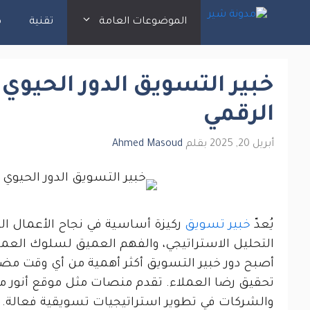
نتقل
الموضوعات العامة
تقنية
ك
لى
لمحتوى
خبير التسويق الدور الحيوي
الرقمي
أبريل 20, 2025
بقلم
Ahmed Masoud
يُعدّ
خبير تسويق
ركيزة أساسية في نجاح الأعمال الت
التحليل الاستراتيجي، والفهم العميق لسلوك العملا
أصبح دور خبير التسويق أكثر أهمية من أي وقت مضى، 
تحقيق رضا العملاء. تقدم منصات مثل موقع أنور مجم
والشركات في تطوير استراتيجيات تسويقية فعالة. 